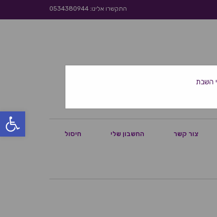
התקשרו אלינו: 0534380944
פתח סרגל
צור קשר
החשבון שלי
חיסול