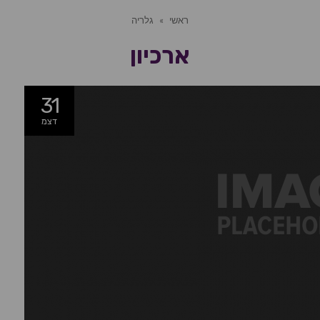
ראשי
»
גלריה
ארכיון
31
דצמ