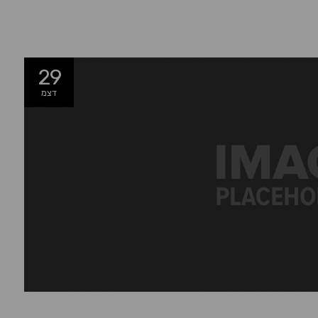
29
דצמ