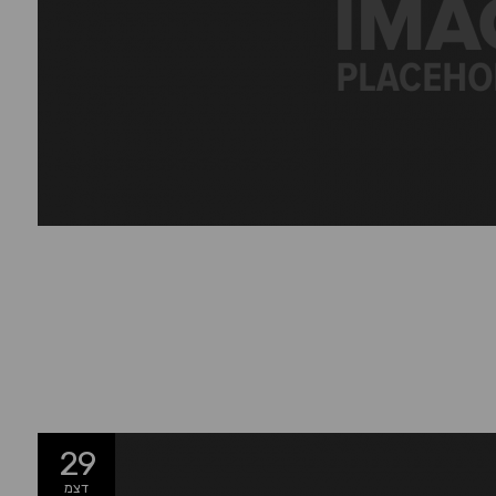
29
דצמ