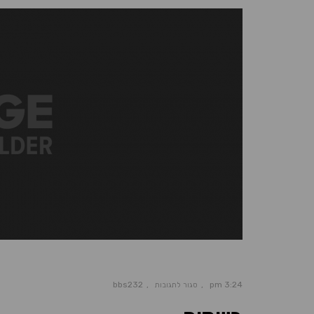
bbs232
3:24 pm
סגור לתגובות