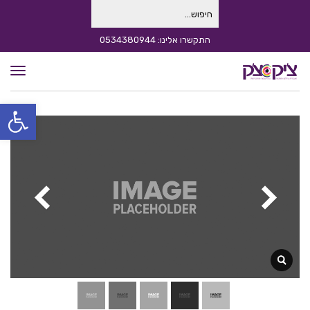
חיפוש
עבור:
התקשרו אלינו: 0534380944
תפרי
פתח סרגל