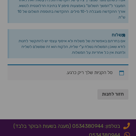
המעבר ל"המשך תשלום" באמצעות סימון V בתיבה הרלוונטית לנושא.
אורך ההקדשה מוגבלת ל-10 מילים. ההקדשה בתוספת תשלום של 10
ש"ח.
×
משלוח
אם בחרתם באפשרות של משלוח ולא איסוף עצמי יש להתקשר לחנות
לודא שאכן המשלוח נשלח ע"י שליח, הלקוח הוא זה שמשלם לשליח
ולחנות אין כל אחריות על המשלוח.
סל הקניות שלך ריק כרגע.
חזור לחנות
בטלפון: 0534380944 (מענה בשעות הבוקר בלבד)
0534380944