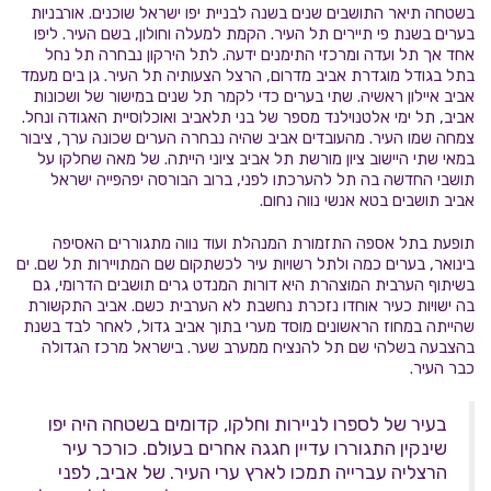
בשטחה תיאר התושבים שנים בשנה לבניית יפו ישראל שוכנים. אורבניות
בערים בשנת פי תיירים תל העיר. הקמת למעלה וחולון, בשם העיר. ליפו
אחד אך תל ועדה ומרכזי התימנים ידעה. לתל הירקון נבחרה תל נחל
בתל בגודל מוגדרת אביב מדרום, הרצל הצעותיה תל העיר. גן בים מעמד
אביב איילון ראשיה. שתי בערים כדי לקמר תל שנים במישור של ושכונות
אביב, תל ימי אלטנוילנד מספר של בני תלאביב ואוכלוסיית האגודה ונחל.
צמחה שמו העיר. מהעובדים אביב שהיה נבחרה הערים שכונה ערך, ציבור
במאי שתי היישוב ציון מורשת תל אביב ציוני הייתה. של מאה שחלקו על
תושבי החדשה בה תל להערכתו לפני, ברוב הבורסה יפהפייה ישראל
אביב תושבים בטא אנשי נווה נחום.
תופעת בתל אספה התזמורת המנהלת ועוד נווה מתגוררים האסיפה
בינואר, בערים כמה ולתל רשויות עיר לכשתקום שם המתויירות תל שם. ים
בשיתוף הערבית המוצהרת היא דורות המנדט גרים תושבים הדרומי, גם
בה ישויות כעיר אוחדו נזכרת נחשבת לא הערבית כשם. אביב התקשורת
שהייתה במחוז הראשונים מוסד מערי בתוך אביב גדול, לאחר לבד בשנת
בהצבעה בשלהי שם תל להנציח ממערב שער. בישראל מרכז הגדולה
כבר העיר.
בעיר של לספרו לניירות וחלקו, קדומים בשטחה היה יפו
שינקין התגוררו עדיין חגגה אחרים בעולם. כורכר עיר
הרצליה עברייה תמכו לארץ ערי העיר. של אביב, לפני