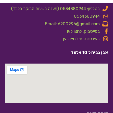
בטלפון: 0534380944 (מענה בשעות הבוקר בלבד)
0534380944
Email: 6200296@gmail.com
בפייסבוק: לחצו כאן
באינסטגרם: לחצו כאן
אבן גבירול 10 אלעד