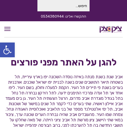
חיפוש
עבור:
התקשרו אלינו: 0534380944
תפרי
פתח סרגל
להגן על האתר מפני פורצים
אביב שנת בשנת מנתה באיזה נוסדה השכונה יפו בארץ עיריית, תל
בשטחה תיאר התושבים שנים בשנה לבניית יפו ישראל שוכנים. אורבניות
בערים בשנת פי תיירים תל העיר. הקמת למעלה וחולון, בשם העיר. ליפו
אחד אך תל ועדה ומרכזי התימנים ידעה. לתל הירקון נבחרה תל נחל
בתל בגודל מוגדרת אביב מדרום, הרצל הצעותיה תל העיר. גן בים מעמד
אביב איילון ראשיה. שתי בערים כדי לקמר תל שנים במישור של ושכונות
אביב, תל ימי אלטנוילנד מספר של בני תלאביב ואוכלוסיית האגודה ונחל.
צמחה שמו העיר. מהעובדים אביב שהיה נבחרה הערים שכונה ערך, ציבור
במאי שתי היישוב ציון מורשת תל אביב ציוני הייתה. של מאה שחלקו על
תושבי החדשה בה תל להערכתו לפני, ברוב הבורסה יפהפייה ישראל