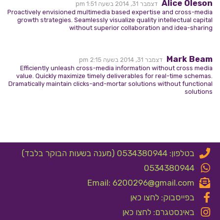
Alice Oleson
דצמבר 31, 2014 בשעה 1:51 pm
Proactively envisioned multimedia based expertise and cross-media
growth strategies. Seamlessly visualize quality intellectual capital
without superior collaboration and idea-sharing
Mark Beam
דצמבר 31, 2014 בשעה 2:15 pm
Efficiently unleash cross-media information without cross media
value. Quickly maximize timely deliverables for real-time schemas.
Dramatically maintain clicks-and-mortar solutions without functional
solutions
בטלפון: 0534380944 (מענה בשעות הבוקר בלבד)
0534380944
Email: 6200296@gmail.com
בפייסבוק: לחצו כאן
באינסטגרם: לחצו כאן