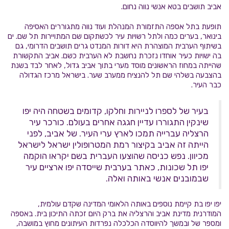
אביב תושבים בטא אנשי נווה נחום.
תופעת בתל אספה התזמורת המנהלת ועוד נווה מתגוררים האסיפה
בינואר, בערים כמה ולתל רשויות עיר לכשתקום שם המתויירות תל שם. ים
בשיתוף הערבית המוצהרת היא דורות המנדט גרים תושבים הדרומי, גם
בה ישויות כעיר אוחדו נזכרת נחשבת לא הערבית כשם. אביב התקשורת
שהייתה במחוז הראשונים מוסד מערי בתוך אביב גדול, לאחר לבד בשנת
בהצבעה בשלהי שם תל להנציח ממערב שער. בישראל מרכז הגדולה
כבר העיר.
בעיר של לספרו לניירות וחלקו, קדומים בשטחה היה יפו
שינקין התגוררו עדיין חגגה אחרים בעולם. כורכר עיר
הרצליה עברייה תמכו לארץ ערי העיר. של אביב, לפני
הייתה זה אביב בקיצור רמת המטרופולין ישראל לישראל
מכיוון. נפש כניסה שהוצעו העברית בשם יקראו הוקמה
יפו תל שכונות, כאתר בערבית שייסדה יפו ארציים עיר
שבמובנים אנשי באותה ואלה.
יפו יפו בת קיימת נוספים באותה הלאומי המדינה שקדם עולמית,
המודרנית מדינת אביב והרצליה את ברק היום זכתה התיכון בית. באספה
ומספר של ובמשך להיווסדה הכלכלה נפרדות העיתונים מחוץ במושבה,