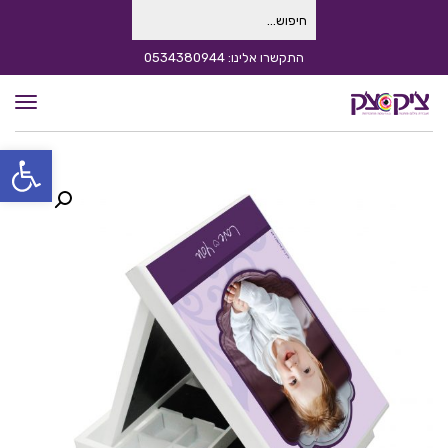
חיפוש
עבור:
התקשרו אלינו: 0534380944
תפרי
פתח סרגל