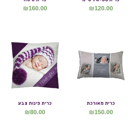
₪
160.00
₪
120.00
כרית מאורכת
כרית פינות צבע
₪
80.00
₪
150.00