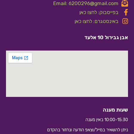
Email: 6200296@gmail.com
בפייסבוק: לחצו כאן
באינסטגרם: לחצו כאן
אבן גבירול 10 אלעד
שעות מענה
10:00-15:30 באין מענה
ניתן להשאיר במייל/וצאפ הודעה ונחזור בהקדם