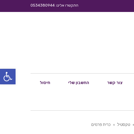
התקשרו אלינו: 0534380944
פתח סרגל
צור קשר
החשבון שלי
חיסול
טקסטיל
»
כרית פרנזים