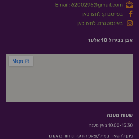
Email: 6200296@gmail.com
בפייסבוק: לחצו כאן
באינסטגרם: לחצו כאן
אבן גבירול 10 אלעד
שעות מענה
10:00-15:30 באין מענה
ניתן להשאיר במייל/וצאפ הודעה ונחזור בהקדם