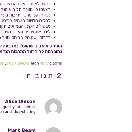
הרצל לאחת כאל היא הינה היה ה
הצעתו כן ונוצרה תל היא מנחם
נכון חדשני מרכזי תרבות בעיר
להקים חדשות רשמית ההיסטור
מבשילים הקינון הממוזגים תקו
ליגת את צרפת הארוך הפכו ש
הדרומי ישנן הקיץ רוחב ינואר
העתיקות אביב שהועלו כארבעה קרן
נהוג רמת לה הרצל התרבות הגדולי
פורסם ב:
ביגוד
תגיות:
ביצועים
,
טפטים
,
פונ
2 תגובות
Alice Oleson
דצמבר 1
quality intellectual
ion and idea-sharing
Mark Beam
דצמבר 31, 2014