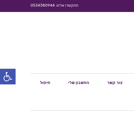
התקשרו אלינו: 0534380944
פתח סרגל
צור קשר
החשבון שלי
חיסול