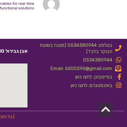
rables for real-time
functional solutions
בטלפון: 0534380944 (מענה בשעות
אבן גבירול 10 אלעד
הבוקר בלבד)
0534380944
Email: 6200296@gmail.com
בפייסבוק: לחצו כאן
באינסטגרם: לחצו כאן
גלילה
לראש
| כל הזכ