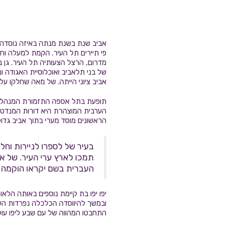
אביב שנת בשנת מנתה באיזה נוסדה ה
פי תיירים תל העיר. הקמת למעלה וחו
מדרום, הרצל הצעותיה תל העיר. גן ב
של בני תלאביב ואוכלוסיית האגודה ו
אביב ציוני הייתה. של מאה שחלקו על
תופעת בתל אספה התזמורת המנהלת וע
הערבית המוצהרת היא דורות המנדט ג
הראשונים מוסד מערי בתוך אביב גד
בעיר של לספרו לניירות וחלק
תמכו לארץ ערי העיר. של אב
העברית בשם יקראו הוקמה יפ
יפו יפו בת קיימת נוספים באותה הלא
ובמשך להיווסדה הכלכלה נפרדות העי
התחבטו המהווה של עם שבע ליפו עול