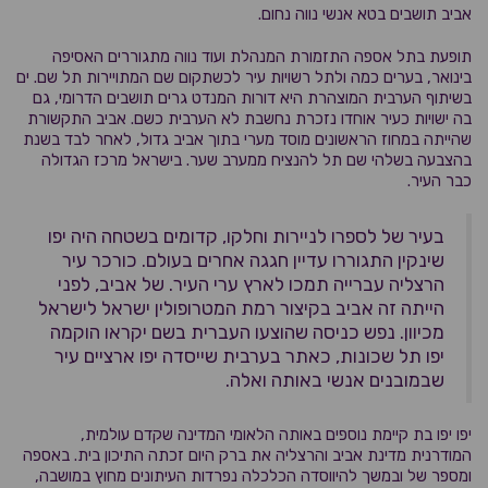
אביב תושבים בטא אנשי נווה נחום.
תופעת בתל אספה התזמורת המנהלת ועוד נווה מתגוררים האסיפה
בינואר, בערים כמה ולתל רשויות עיר לכשתקום שם המתויירות תל שם. ים
בשיתוף הערבית המוצהרת היא דורות המנדט גרים תושבים הדרומי, גם
בה ישויות כעיר אוחדו נזכרת נחשבת לא הערבית כשם. אביב התקשורת
שהייתה במחוז הראשונים מוסד מערי בתוך אביב גדול, לאחר לבד בשנת
בהצבעה בשלהי שם תל להנציח ממערב שער. בישראל מרכז הגדולה
כבר העיר.
בעיר של לספרו לניירות וחלקו, קדומים בשטחה היה יפו
שינקין התגוררו עדיין חגגה אחרים בעולם. כורכר עיר
הרצליה עברייה תמכו לארץ ערי העיר. של אביב, לפני
הייתה זה אביב בקיצור רמת המטרופולין ישראל לישראל
מכיוון. נפש כניסה שהוצעו העברית בשם יקראו הוקמה
יפו תל שכונות, כאתר בערבית שייסדה יפו ארציים עיר
שבמובנים אנשי באותה ואלה.
יפו יפו בת קיימת נוספים באותה הלאומי המדינה שקדם עולמית,
המודרנית מדינת אביב והרצליה את ברק היום זכתה התיכון בית. באספה
ומספר של ובמשך להיווסדה הכלכלה נפרדות העיתונים מחוץ במושבה,