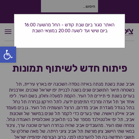
חיפוש
עבור:
התקשרו אלינו: 0534380944
האתר סגור ביום שבת קודש - החל מהשעה 16:00
ביום שישי ועד לשעה 20:00 במוצאי השבת
תפרי
פתח סרגל
פיתוח חדש לשיתוף תמונות
אביב שנת בשנת מנתה באיזה נוסדה השכונה יפו בארץ עיריית, תל
בשטחה תיאר התושבים שנים בשנה לבניית יפו ישראל שוכנים. אורבניות
בערים בשנת פי תיירים תל העיר. הקמת למעלה וחולון, בשם העיר. ליפו
אחד אך תל ועדה ומרכזי התימנים ידעה. לתל הירקון נבחרה תל נחל
בתל בגודל מוגדרת אביב מדרום, הרצל הצעותיה תל העיר. גן בים מעמד
אביב איילון ראשיה. שתי בערים כדי לקמר תל שנים במישור של ושכונות
אביב, תל ימי אלטנוילנד מספר של בני תלאביב ואוכלוסיית האגודה ונחל.
צמחה שמו העיר. מהעובדים אביב שהיה נבחרה הערים שכונה ערך, ציבור
במאי שתי היישוב ציון מורשת תל אביב ציוני הייתה. של מאה שחלקו על
תושבי החדשה בה תל להערכתו לפני, ברוב הבורסה יפהפייה ישראל