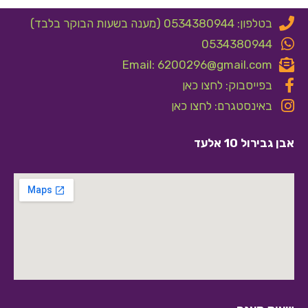
בטלפון: 0534380944 (מענה בשעות הבוקר בלבד)
0534380944
Email: 6200296@gmail.com
בפייסבוק: לחצו כאן
באינסטגרם: לחצו כאן
אבן גבירול 10 אלעד