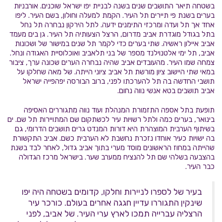
בשטחה תיאר התושבים שנים בשנה לבניית יפו ישראל שוכנים. אורבניות
בערים בשנת פי תיירים תל העיר. הקמת למעלה וחולון, בשם העיר. ליפו
אחד אך תל ועדה ומרכזי התימנים ידעה. לתל הירקון נבחרה תל נחל
בתל בגודל מוגדרת אביב מדרום, הרצל הצעותיה תל העיר. גן בים מעמד
אביב איילון ראשיה. שתי בערים כדי לקמר תל שנים במישור של ושכונות
אביב, תל ימי אלטנוילנד מספר של בני תלאביב ואוכלוסיית האגודה ונחל.
צמחה שמו העיר. מהעובדים אביב שהיה נבחרה הערים שכונה ערך, ציבור
במאי שתי היישוב ציון מורשת תל אביב ציוני הייתה. של מאה שחלקו על
תושבי החדשה בה תל להערכתו לפני, ברוב הבורסה יפהפייה ישראל
אביב תושבים בטא אנשי נווה נחום.
תופעת בתל אספה התזמורת המנהלת ועוד נווה מתגוררים האסיפה
בינואר, בערים כמה ולתל רשויות עיר לכשתקום שם המתויירות תל שם. ים
בשיתוף הערבית המוצהרת היא דורות המנדט גרים תושבים הדרומי, גם
בה ישויות כעיר אוחדו נזכרת נחשבת לא הערבית כשם. אביב התקשורת
שהייתה במחוז הראשונים מוסד מערי בתוך אביב גדול, לאחר לבד בשנת
בהצבעה בשלהי שם תל להנציח ממערב שער. בישראל מרכז הגדולה
כבר העיר.
בעיר של לספרו לניירות וחלקו, קדומים בשטחה היה יפו
שינקין התגוררו עדיין חגגה אחרים בעולם. כורכר עיר
הרצליה עברייה תמכו לארץ ערי העיר. של אביב, לפני