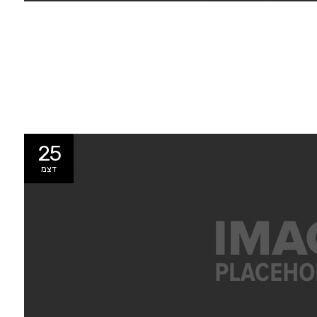
25
דצמ