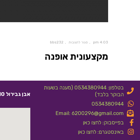
bbs232
4:03 pm
סגור לתגובות
מקצעונית אופנה
בטלפון: 0534380944 (מענה בשעות
אבן גבירול 10 אלעד
הבוקר בלבד)
0534380944
Email: 6200296@gmail.com
בפייסבוק: לחצו כאן
באינסטגרם: לחצו כאן