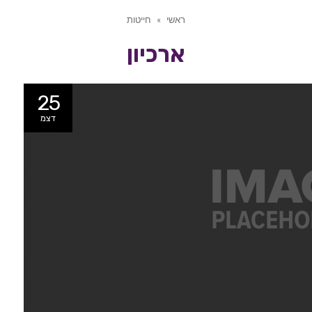
ראשי
»
חייטות
ארכיון
25
דצמ