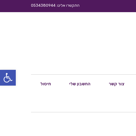
התקשרו אלינו: 0534380944
פתח סרגל
צור קשר
החשבון שלי
חיסול