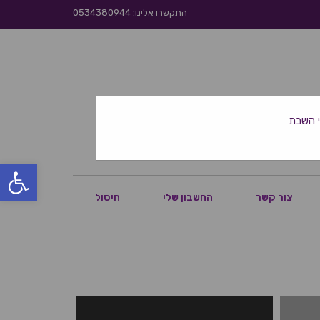
התקשרו אלינו: 0534380944
פתח סרגל
צור קשר
החשבון שלי
חיסול