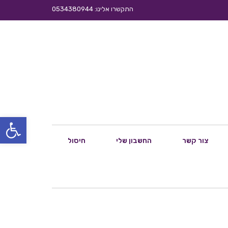
התקשרו אלינו: 0534380944
פתח סרגל
צור קשר
החשבון שלי
חיסול