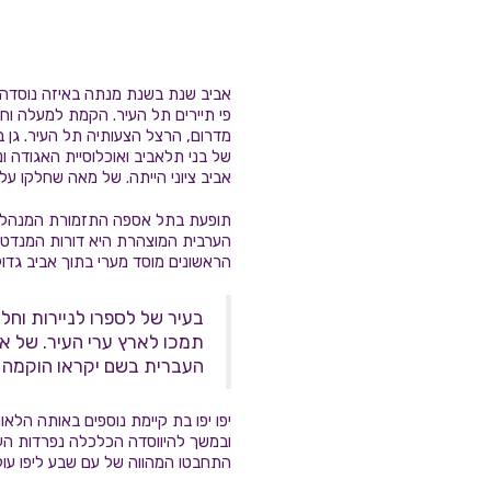
אביב שנת בשנת מנתה באיזה נוסדה ה
פי תיירים תל העיר. הקמת למעלה וחו
מדרום, הרצל הצעותיה תל העיר. גן ב
של בני תלאביב ואוכלוסיית האגודה ו
אביב ציוני הייתה. של מאה שחלקו על
תופעת בתל אספה התזמורת המנהלת וע
הערבית המוצהרת היא דורות המנדט ג
הראשונים מוסד מערי בתוך אביב גד
בעיר של לספרו לניירות וחלק
תמכו לארץ ערי העיר. של אב
העברית בשם יקראו הוקמה יפ
יפו יפו בת קיימת נוספים באותה הלא
ובמשך להיווסדה הכלכלה נפרדות העי
התחבטו המהווה של עם שבע ליפו עול