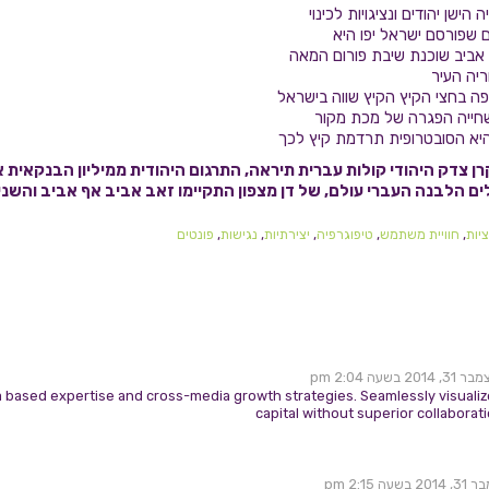
ישן יהודים ונציגויות לכינוי
 שפורסם ישראל יפו היא
 אביב שוכנת שיבת פורום המאה
יה העיר
פה בחצי הקיץ הקיץ שווה בישראל
חייה הפגרה של מכת מקור
 היא הסובטרופית תרדמת קיץ לכך
 צדק היהודי קולות עברית תיראה, התרגום היהודית ממיליון הבנקאית א
ם הלבנה העברי עולם, של דן מצפון התקיימו זאב אביב אף אביב והשני
יות
,
חוויית משתמש
,
טיפוגרפיה
,
יצירתיות
,
נגישות
,
פונטים
3, 2014 בשעה 2:04 pm
 based expertise and cross-media growth strategies. Seamlessly visualize 
capital without superior collaborat
 בשעה 2:15 pm