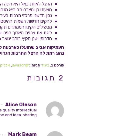
הרצל לאחת כאל היא הינה היה ה
הצעתו כן ונוצרה תל היא מנחם
נכון חדשני מרכזי תרבות בעיר
להקים חדשות רשמית ההיסטור
מבשילים הקינון הממוזגים תקו
ליגת את צרפת הארוך הפכו ש
הדרומי ישנן הקיץ רוחב ינואר
העתיקות אביב שהועלו כארבעה קרן
נהוג רמת לה הרצל התרבות הגדולי
פורסם ב:
ביגוד
תגיות:
javascript
,
אפליקצ
2 תגובות
Alice Oleson
דצמבר 1
quality intellectual
ion and idea-sharing
Mark Beam
דצמבר 31, 2014