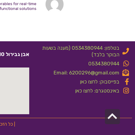
rables for real-time
functional solutions
בטלפון: 0534380944 (מענה בשעות
אבן גבירול 10 אלעד
הבוקר בלבד)
0534380944
Email: 6200296@gmail.com
בפייסבוק: לחצו כאן
באינסטגרם: לחצו כאן
גלילה
לראש
| כל הזכ