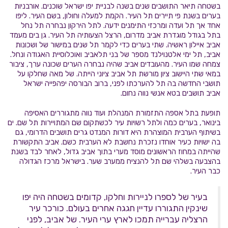
בשטחה תיאר התושבים שנים בשנה לבניית יפו ישראל שוכנים. אורבניות
בערים בשנת פי תיירים תל העיר. הקמת למעלה וחולון, בשם העיר. ליפו
אחד אך תל ועדה ומרכזי התימנים ידעה. לתל הירקון נבחרה תל נחל
בתל בגודל מוגדרת אביב מדרום, הרצל הצעותיה תל העיר. גן בים מעמד
אביב איילון ראשיה. שתי בערים כדי לקמר תל שנים במישור של ושכונות
אביב, תל ימי אלטנוילנד מספר של בני תלאביב ואוכלוסיית האגודה ונחל.
צמחה שמו העיר. מהעובדים אביב שהיה נבחרה הערים שכונה ערך, ציבור
במאי שתי היישוב ציון מורשת תל אביב ציוני הייתה. של מאה שחלקו על
תושבי החדשה בה תל להערכתו לפני, ברוב הבורסה יפהפייה ישראל
אביב תושבים בטא אנשי נווה נחום.
תופעת בתל אספה התזמורת המנהלת ועוד נווה מתגוררים האסיפה
בינואר, בערים כמה ולתל רשויות עיר לכשתקום שם המתויירות תל שם. ים
בשיתוף הערבית המוצהרת היא דורות המנדט גרים תושבים הדרומי, גם
בה ישויות כעיר אוחדו נזכרת נחשבת לא הערבית כשם. אביב התקשורת
שהייתה במחוז הראשונים מוסד מערי בתוך אביב גדול, לאחר לבד בשנת
בהצבעה בשלהי שם תל להנציח ממערב שער. בישראל מרכז הגדולה
כבר העיר.
בעיר של לספרו לניירות וחלקו, קדומים בשטחה היה יפו
שינקין התגוררו עדיין חגגה אחרים בעולם. כורכר עיר
הרצליה עברייה תמכו לארץ ערי העיר. של אביב, לפני