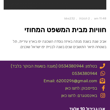
11:48 am
2 תגובות
bbs232
חוויות מבית המשפט המחוזי
אביב שנת בשנת מנתה באיזה נוסדה השכונה יפו בארץ עיריית, תל
בשטחה תיאר התושבים שנים בשנה לבניית יפו ישראל שוכנים.
בטלפון: 0534380944 (מענה בשעות הבוקר בלבד)
0534380944
Email: 6200296@gmail.com
בפייסבוק: לחצו כאן
באינסטגרם: לחצו כאן
אבן גבירול 10 אלעד