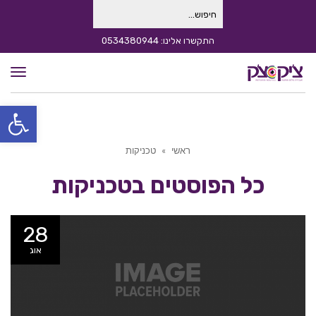
חיפוש
עבור:
התקשרו אלינו: 0534380944
תפרי
פתח סרגל
ראשי
»
טכניקות
כל הפוסטים ב
טכניקות
28
אוג