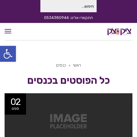
חיפוש
עבור:
התקשרו אלינו: 0534380944
תפרי
פתח סרגל
ראשי
»
כנסים
כל הפוסטים ב
כנסים
02
ספט