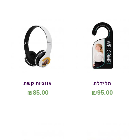
תלידלת
אוזניות קשת
₪
85.00
₪
95.00