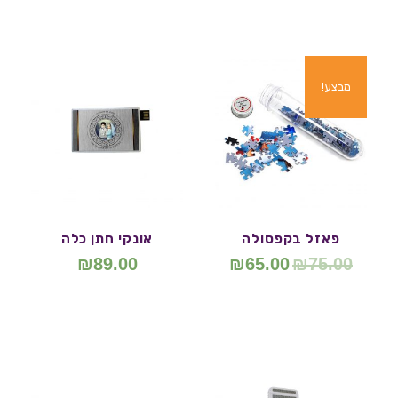
מבצע!
פאזל בקפסולה
אונקי חתן כלה
₪
89.00
₪
65.00
₪
75.00