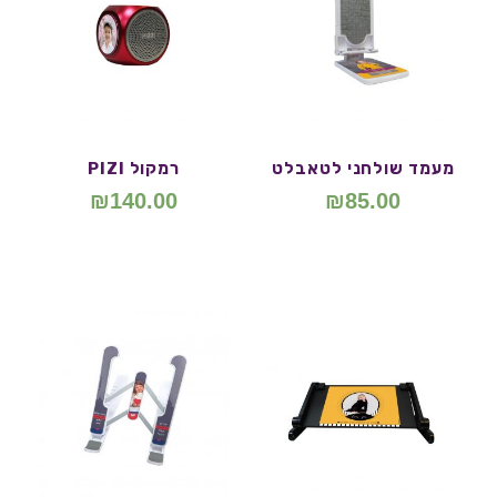
מעמד שולחני לטאבלט
רמקול PIZI
₪
140.00
₪
85.00