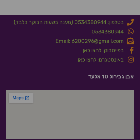
בטלפון: 0534380944 (מענה בשעות הבוקר בלבד)
0534380944
Email: 6200296@gmail.com
בפייסבוק: לחצו כאן
באינסטגרם: לחצו כאן
אבן גבירול 10 אלעד