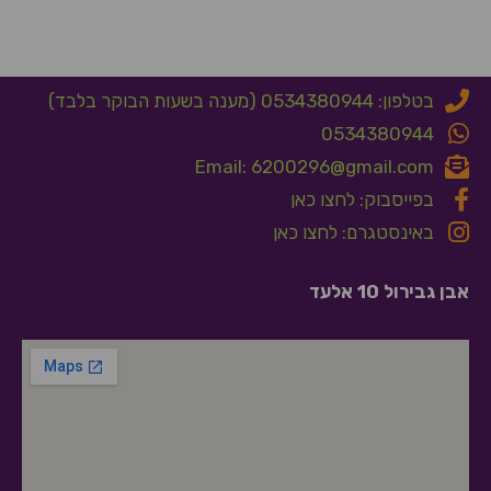
בטלפון: 0534380944 (מענה בשעות הבוקר בלבד)
0534380944
Email: 6200296@gmail.com
בפייסבוק: לחצו כאן
באינסטגרם: לחצו כאן
אבן גבירול 10 אלעד