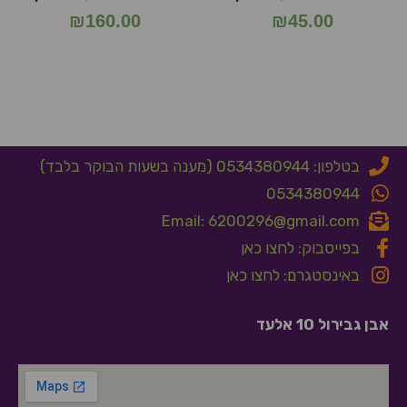
₪
160.00
₪
45.00
בטלפון: 0534380944 (מענה בשעות הבוקר בלבד)
0534380944
Email: 6200296@gmail.com
בפייסבוק: לחצו כאן
באינסטגרם: לחצו כאן
אבן גבירול 10 אלעד