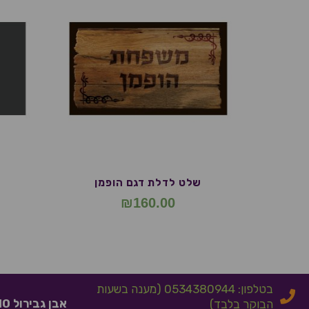
שלט לדלת דגם הופמן
₪
160.00
בטלפון: 0534380944 (מענה בשעות
אבן גבירול 10 אלעד
הבוקר בלבד)