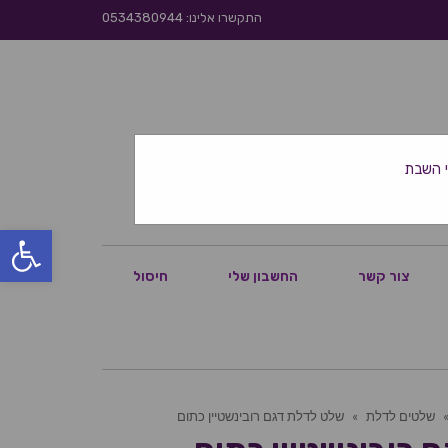
התקשרו אלינו: 0534380944
פתח סרגל
צור קשר
החשבון שלי
חיסול
שלטים לדלת
»
שלט לדלת דגם רובינשטיין כתום