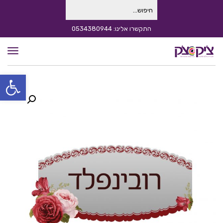
חיפוש
עבור:
התקשרו אלינו: 0534380944
תפרי
פתח סרגל