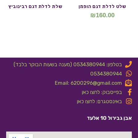
שלט לדלת דגם הופמן
שלת לדלת דגם רבינוביץ
₪
160.00
בטלפון: 0534380944 (מענה בשעות הבוקר בלבד)
0534380944
Email: 6200296@gmail.com
בפייסבוק: לחצו כאן
באינסטגרם: לחצו כאן
אבן גבירול 10 אלעד