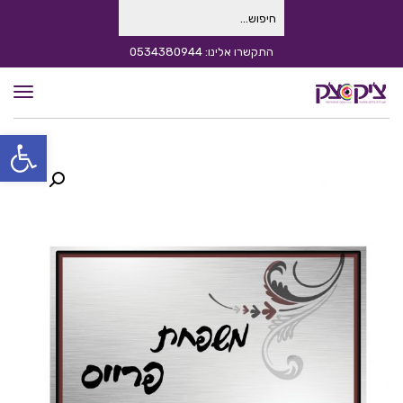
חיפוש
עבור:
התקשרו אלינו: 0534380944
תפרי
פתח סרגל