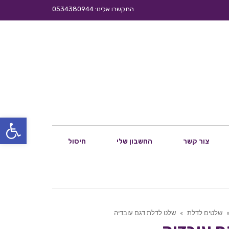
התקשרו אלינו: 0534380944
פתח סרגל
צור קשר
החשבון שלי
חיסול
שלטים לדלת
»
שלט לדלת דגם עובדיה