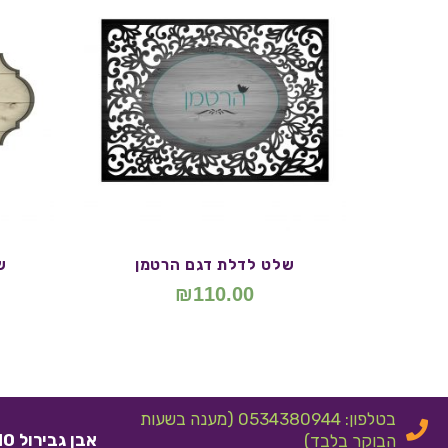
שלט לדלת דגם הרטמן
ש
₪
110.00
בטלפון: 0534380944 (מענה בשעות
אבן גבירול 10 אלעד
הבוקר בלבד)