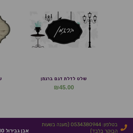
שלט לדלת דגם ברגמן
ש
₪
45.00
בטלפון: 0534380944 (מענה בשעות
אבן גבירול 10 אלעד
הבוקר בלבד)