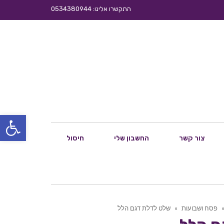
התקשרו אלינו: 0534380944
פתח סרגל
צור קשר
החשבון שלי
חיסול
פסח ושבועות
»
שלט לדלת דגם הלל