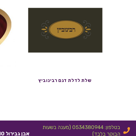
שלת לדלת דגם רבינוביץ
בטלפון: 0534380944 (מענה בשעות
אבן גבירול 10 אלעד
הבוקר בלבד)