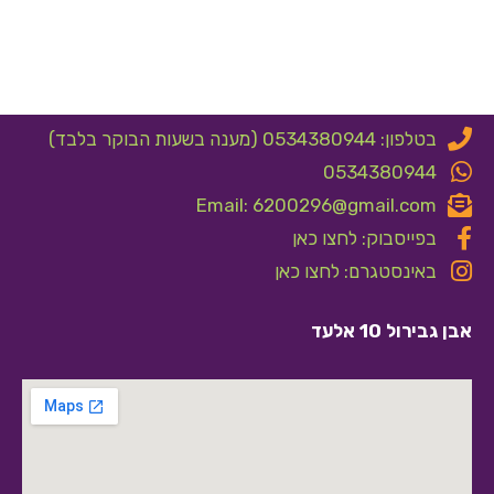
בטלפון: 0534380944 (מענה בשעות הבוקר בלבד)
0534380944
Email: 6200296@gmail.com
בפייסבוק: לחצו כאן
באינסטגרם: לחצו כאן
אבן גבירול 10 אלעד