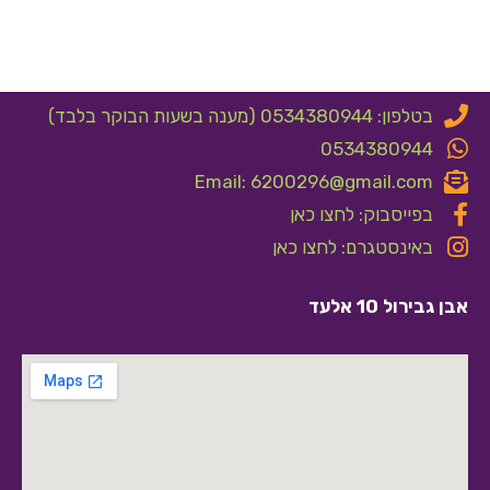
בטלפון: 0534380944 (מענה בשעות הבוקר בלבד)
0534380944
Email: 6200296@gmail.com
בפייסבוק: לחצו כאן
באינסטגרם: לחצו כאן
אבן גבירול 10 אלעד