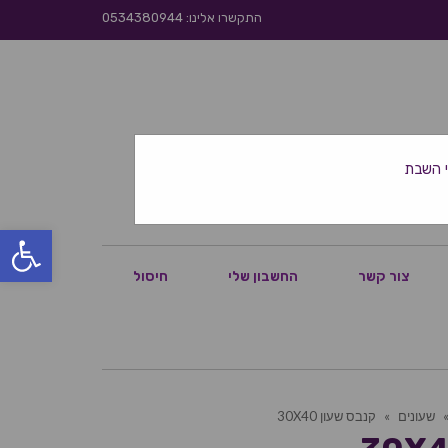
התקשרו אלינו: 0534380944
פתח סרגל
צור קשר
החשבון שלי
חיסול
שעונים
»
קנבס שעון 30X40