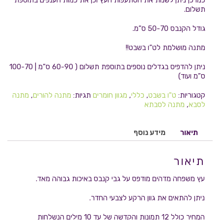
כמו כן ניתן לשנות את הסתעפות העץ וכן את כמות הענפים בתוספת
תשלום.
גודל הקנבס 50-70 ס”מ.
מתנה מושלמת לט”ו בשבט!!
ניתן להדפיס בגדלים נוספים בתוספת תשלום ( 60-90 ס”מ | 100-70
ס”מ ועוד)
קטגוריות:
ט"ו בשבט
,
כללי
,
מגוון חומרים
תגיות:
מתנה להורים
,
מתנה
לסבא
,
מתנה לסבתא
תיאור
מידע נוסף
תיאור
עץ משפחה מדהים מודפס על גבי קנבס באיכות גבוהה מאד.
ניתן להתאים את גוון הרקע לצבעי החדר.
המחיר כולל 12 תמונות והקדשה של עד 10 מילים הנשלחות