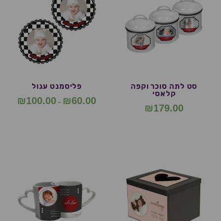
סט לתה סוכר וקפה
פליסמנט עגול
קלאסי
₪
100.00
₪
60.00
–
₪
179.00