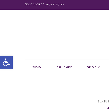
התקשרו אלינו: 0534380944
פתח סרגל
צור קשר
החשבון שלי
חיסול
13