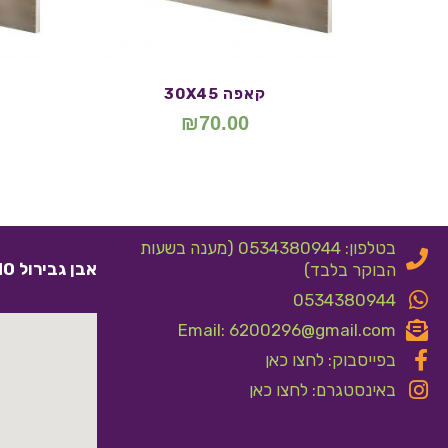
קאפה 30X45
₪
70.00
בטלפון: 0534380944 (מענה בשעות
אבן גבירול 10 אלעד
הבוקר בלבד)
0534380944
Email: 6200296@gmail.com
בפייסבוק: לחצו כאן
באינסטגרם: לחצו כאן