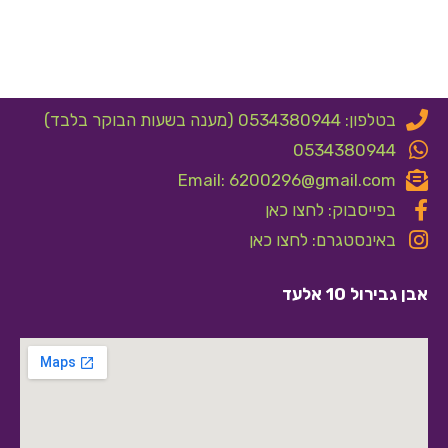
בטלפון: 0534380944 (מענה בשעות הבוקר בלבד)
0534380944
Email: 6200296@gmail.com
בפייסבוק: לחצו כאן
באינסטגרם: לחצו כאן
אבן גבירול 10 אלעד