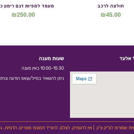
חולצה לרכב
מעמד למפיות דגם רימון כ
₪
250.00
₪
45.00
שעות מענה
10:00-15:30 באין מענה
ניתן להשאיר במייל/וצאפ הודעה ונחז
10:10
ויות שמורות לצ'יק צ'ק | אין להעתיק, לצלם, להוריד תמונות מוצרים, הדמיות,