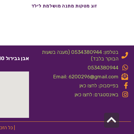
זוג מטקות מתנה מושלמת לילד
בטלפון: 0534380944 (מענה בשעות
אבן גבירול 10 אלעד
הבוקר בלבד)
0534380944
Email: 6200296@gmail.com
בפייסבוק: לחצו כאן
באינסטגרם: לחצו כאן
גלילה
לראש
| כל הזכ