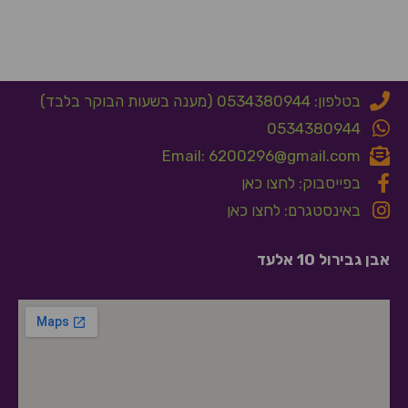
בטלפון: 0534380944 (מענה בשעות הבוקר בלבד)
0534380944
Email: 6200296@gmail.com
בפייסבוק: לחצו כאן
באינסטגרם: לחצו כאן
אבן גבירול 10 אלעד