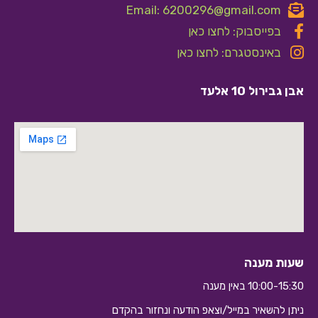
Email: 6200296@gmail.com
בפייסבוק: לחצו כאן
באינסטגרם: לחצו כאן
אבן גבירול 10 אלעד
שעות מענה
10:00-15:30 באין מענה
ניתן להשאיר במייל/וצאפ הודעה ונחזור בהקדם