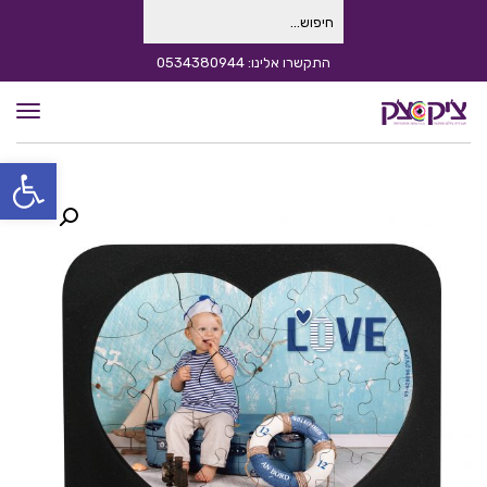
חיפוש
עבור:
התקשרו אלינו: 0534380944
תפרי
פתח סרגל