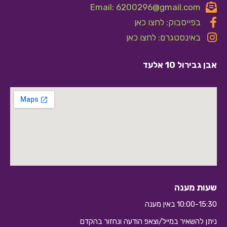
Email: 6200296@gmail.com
בפייסבוק: לחצו כאן
באינסטגרם: לחצו כאן
אבן גבירול 10 אלעד
שעות מענה
10:00-15:30 באין מענה
ניתן להשאיר במייל/וצאפ הודעה ונחזור בהקדם