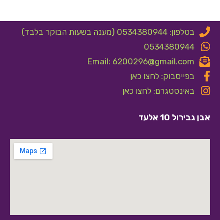
בטלפון: 0534380944 (מענה בשעות הבוקר בלבד)
0534380944
Email: 6200296@gmail.com
בפייסבוק: לחצו כאן
באינסטגרם: לחצו כאן
אבן גבירול 10 אלעד