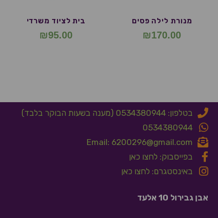
מנורת לילה פסים
בית לציוד משרדי
₪
95.00
₪
170.00
בטלפון: 0534380944 (מענה בשעות הבוקר בלבד)
0534380944
Email: 6200296@gmail.com
בפייסבוק: לחצו כאן
באינסטגרם: לחצו כאן
אבן גבירול 10 אלעד