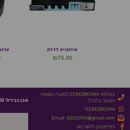
אירגונית לדלת
ערכת 
0
₪
75.00
בטלפון: 0534380944 (מענה בשעות
אבן גבירול 10 אלעד
הבוקר בלבד)
0534380944
Email: 6200296@gmail.com
בפייסבוק: לחצו כאן