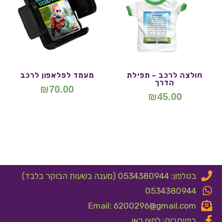
חולצה לרכב – תפילת
מעמד לפלאפון לרכב
הדרך
₪
70.00
₪
45.00
בטלפון: 0534380944 (מענה בשעות הבוקר בלבד)
0534380944
Email: 6200296@gmail.com
בפייסבוק: לחצו כאן