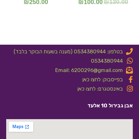
₪
250.00
₪
100.00
₪
130.00
בטלפון: 0534380944 (מענה בשעות הבוקר בלבד)
0534380944
Email: 6200296@gmail.com
בפייסבוק: לחצו כאן
באינסטגרם: לחצו כאן
אבן גבירול 10 אלעד