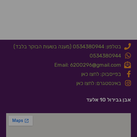
בטלפון: 0534380944 (מענה בשעות הבוקר בלבד)
0534380944
Email: 6200296@gmail.com
בפייסבוק: לחצו כאן
באינסטגרם: לחצו כאן
אבן גבירול 10 אלעד