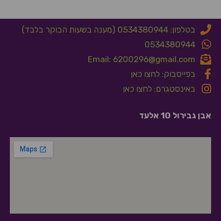
בטלפון: 0534380944 (מענה בשעות הבוקר בלבד)
0534380944
Email: 6200296@gmail.com
בפייסבוק: לחצו כאן
באינסטגרם: לחצו כאן
אבן גבירול 10 אלעד