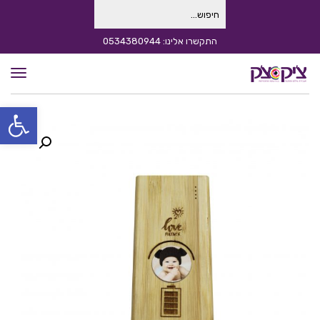
חיפוש
עבור:
התקשרו אלינו: 0534380944
תפרי
פתח סרגל