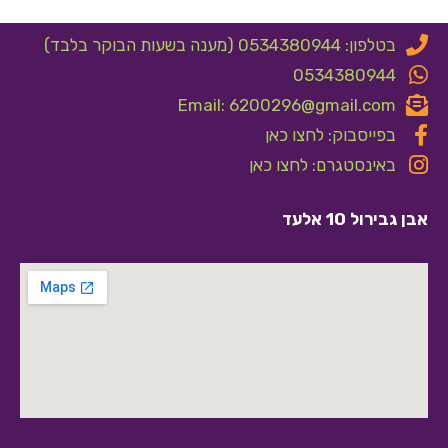
בטלפון: 0534380944 (מענה בשעות הבוקר בלבד)
0534380944
Email: 6200296@gmail.com
בפייסבוק: לחצו כאן
באינסטגרם: לחצו כאן
אבן גבירול 10 אלעד