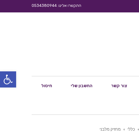
התקשרו אלינו: 0534380944
פתח סרגל
צור קשר
החשבון שלי
חיסול
כללי
»
מחזיק מלבני