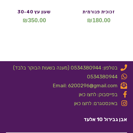
זכוכית פנורמית
שעון עץ 30-40
₪
350.00
₪
180.00
בטלפון: 0534380944 (מענה בשעות הבוקר בלבד)
0534380944
Email: 6200296@gmail.com
בפייסבוק: לחצו כאן
באינסטגרם: לחצו כאן
אבן גבירול 10 אלעד